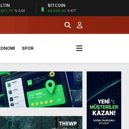
LTIN
BITCOIN
.657,75
64.920,00
% 2,54
0.477
KONOMİ
SPOR
a Kazandı