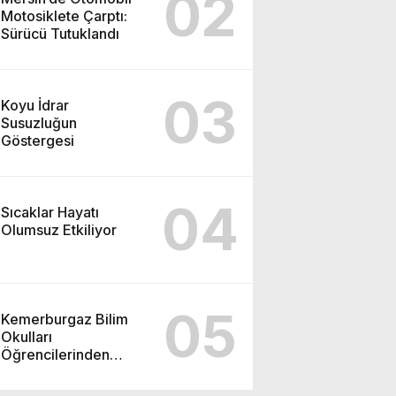
02
Motosiklete Çarptı:
Sürücü Tutuklandı
03
Koyu İdrar
Susuzluğun
Göstergesi
04
Sıcaklar Hayatı
Olumsuz Etkiliyor
05
Kemerburgaz Bilim
Okulları
Öğrencilerinden
ABD’de Tarihi Başarı:
6 Öğrenci 14 Madalya