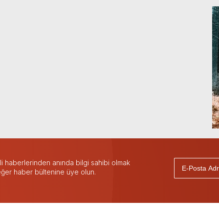
 haberlerinden anında bilgi sahibi olmak
 eğer haber bültenine üye olun.