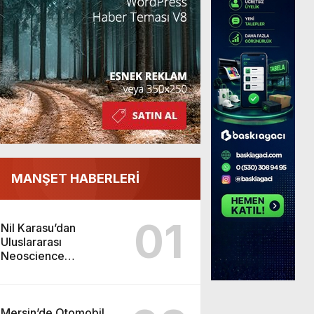
MANŞET HABERLERİ
01
Nil Karasu’dan
Uluslararası
Neoscience
Olimpiyatları’nda
Çifte Gümüş Madalya
Mersin’de Otomobil