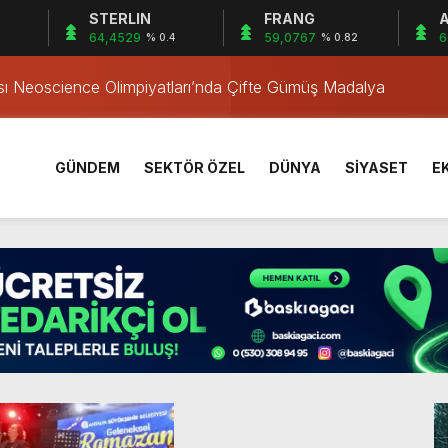
STERLIN
FRANG
A
a’da Gerçekleşti
64,4529
59,0767
6
1
% 0.4
% 0.82
ası Neoscience Olimpiyatları’nda Çifte Gümüş Madalya
iklete Çarptı: Sürücü Tutuklandı
östergesi
tkiliyor
GÜNDEM
SEKTÖR ÖZEL
DÜNYA
SİYASET
E
rı Öğrencilerinden ABD’de Tarihi Başarı: 6 Öğrenci 14 Madaly
mmuz desteği hesaplara yatırıldı
 Mezar Bulundu
1 Yaşındaki M.A.D. Yaşadıklarını Anlattı
 İçinde Darp
a’da Gerçekleşti
ası Neoscience Olimpiyatları’nda Çifte Gümüş Madalya