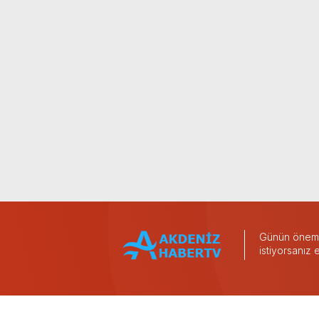
Günün önemli
istiyorsanız