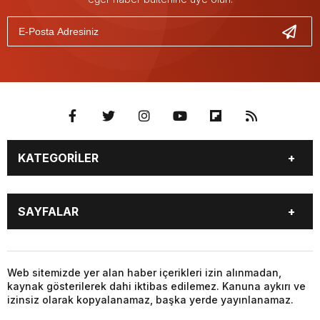
KATEGORİLER
GÜNDEM
SEKTÖR ÖZEL
SAYFALAR
DÜNYA
SİYASET
EKONOMİ
SPOR
GÜNDEM
SEKTÖR ÖZEL
DÜNYA
SİYASET
Web sitemizde yer alan haber içerikleri izin alınmadan,
kaynak gösterilerek dahi iktibas edilemez. Kanuna aykırı ve
EKONOMİ
SPOR
izinsiz olarak kopyalanamaz, başka yerde yayınlanamaz.