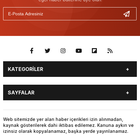
KATEGORİLER
GÜNDEM
SEKTÖR ÖZEL
SAYFALAR
DÜNYA
SİYASET
EKONOMİ
SPOR
GÜNDEM
SEKTÖR ÖZEL
DÜNYA
SİYASET
Web sitemizde yer alan haber içerikleri izin alınmadan,
kaynak gösterilerek dahi iktibas edilemez. Kanuna aykırı ve
EKONOMİ
SPOR
izinsiz olarak kopyalanamaz, başka yerde yayınlanamaz.