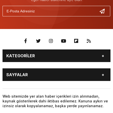
KATEGORİLER
GÜNDEM
SEKTÖR ÖZEL
SAYFALAR
DÜNYA
SİYASET
EKONOMİ
SPOR
GÜNDEM
SEKTÖR ÖZEL
DÜNYA
SİYASET
Web sitemizde yer alan haber içerikleri izin alınmadan,
kaynak gösterilerek dahi iktibas edilemez. Kanuna aykırı ve
EKONOMİ
SPOR
izinsiz olarak kopyalanamaz, başka yerde yayınlanamaz.