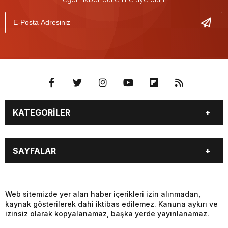
KATEGORİLER
GÜNDEM
SEKTÖR ÖZEL
SAYFALAR
DÜNYA
SİYASET
EKONOMİ
SPOR
GÜNDEM
SEKTÖR ÖZEL
DÜNYA
SİYASET
Web sitemizde yer alan haber içerikleri izin alınmadan,
kaynak gösterilerek dahi iktibas edilemez. Kanuna aykırı ve
EKONOMİ
SPOR
izinsiz olarak kopyalanamaz, başka yerde yayınlanamaz.