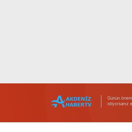
Günün önemli
istiyorsanız