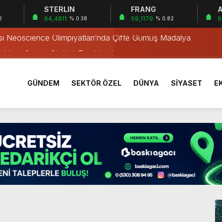
STERLIN
FRANG
A
a’da Gerçekleşti
64,4811
59,1179
6
2
% 0.38
% 0.82
ası Neoscience Olimpiyatları’nda Çifte Gümüş Madalya
iklete Çarptı: Sürücü Tutuklandı
östergesi
tkiliyor
GÜNDEM
SEKTÖR ÖZEL
DÜNYA
SİYASET
E
rı Öğrencilerinden ABD’de Tarihi Başarı: 6 Öğrenci 14 Madaly
mmuz desteği hesaplara yatırıldı
 Mezar Bulundu
1 Yaşındaki M.A.D. Yaşadıklarını Anlattı
 İçinde Darp
a’da Gerçekleşti
ası Neoscience Olimpiyatları’nda Çifte Gümüş Madalya