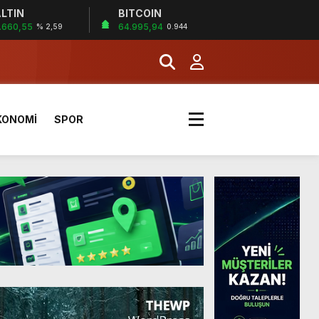
LTIN
BITCOIN
.660,55
64.995,94
% 2,59
0.944
KONOMİ
SPOR
a Kazandı