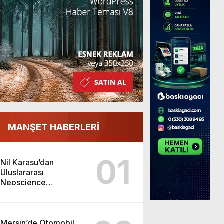
MANŞET HABERLERİ
01
Nil Karasu’dan
Uluslararası
Neoscience
Olimpiyatları’nda
Çifte Gümüş Madalya
Mersin’de Otomobil