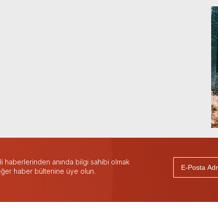
 haberlerinden anında bilgi sahibi olmak
 eğer haber bültenine üye olun.