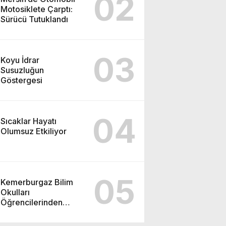
02
Motosiklete Çarptı:
Sürücü Tutuklandı
03
Koyu İdrar
Susuzluğun
Göstergesi
04
Sıcaklar Hayatı
Olumsuz Etkiliyor
05
Kemerburgaz Bilim
Okulları
Öğrencilerinden
ABD’de Tarihi Başarı:
6 Öğrenci 14 Madalya