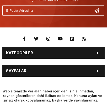
KATEGORİLER
GÜNDEM
SEKTÖR ÖZEL
SAYFALAR
DÜNYA
SİYASET
EKONOMİ
SPOR
GÜNDEM
SEKTÖR ÖZEL
DÜNYA
SİYASET
Web sitemizde yer alan haber içerikleri izin alınmadan,
kaynak gösterilerek dahi iktibas edilemez. Kanuna aykırı ve
EKONOMİ
SPOR
izinsiz olarak kopyalanamaz, başka yerde yayınlanamaz.