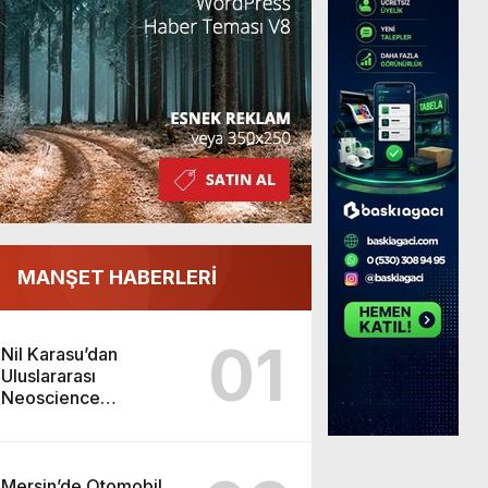
MANŞET HABERLERİ
01
Nil Karasu’dan
Uluslararası
Neoscience
Olimpiyatları’nda
Çifte Gümüş Madalya
Mersin’de Otomobil