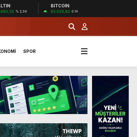
LTIN
BITCOIN
.660,55
65.029,82
% 2,59
0.14
KONOMİ
SPOR
a Kazandı