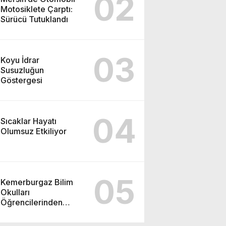
02
Motosiklete Çarptı:
Sürücü Tutuklandı
03
Koyu İdrar
Susuzluğun
Göstergesi
04
Sıcaklar Hayatı
Olumsuz Etkiliyor
05
Kemerburgaz Bilim
Okulları
Öğrencilerinden
ABD’de Tarihi Başarı:
6 Öğrenci 14 Madalya