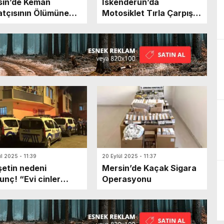
sin’de Keman
İskenderun’da
tçısının Ölümüne
Motosiklet Tırla Çarpıştı:
Açan Trafik Kazası
1 Ölü
sında Keşif Yapıldı
ül 2025 - 11:39
20 Eylül 2025 - 11:37
etin nedeni
Mersin’de Kaçak Sigara
unç! “Evi cinler
Operasyonu
ı” deyip 5 yaşındaki
nu katletmiş