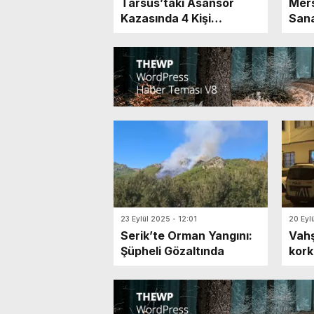
Tarsus’taki Asansör
Mer
Kazasında 4 Kişi
Sana
Adliyeye Sevk Edildi
Yol 
Dava
23 Eylül 2025 - 12:01
20 Eyl
Serik’te Orman Yangını:
Vahş
Şüpheli Gözaltında
kork
sard
oğlu