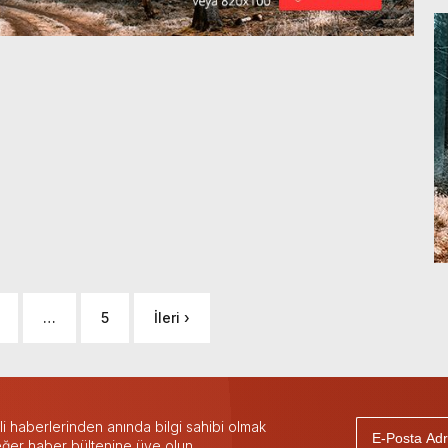
…
5
İleri ›
 haberlerinden anında bilgi sahibi olmak
 eğer haber bültenine üye olun.