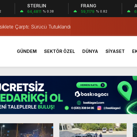
STERLIN
FRANG
A
a’da Gerçekleşti
64,4811
59,1179
6
2
% 0.38
% 0.82
ası Neoscience Olimpiyatları’nda Çifte Gümüş Madalya
iklete Çarptı: Sürücü Tutuklandı
östergesi
tkiliyor
GÜNDEM
SEKTÖR ÖZEL
DÜNYA
SİYASET
E
rı Öğrencilerinden ABD’de Tarihi Başarı: 6 Öğrenci 14 Madaly
mmuz desteği hesaplara yatırıldı
 Mezar Bulundu
1 Yaşındaki M.A.D. Yaşadıklarını Anlattı
 İçinde Darp
a’da Gerçekleşti
ası Neoscience Olimpiyatları’nda Çifte Gümüş Madalya