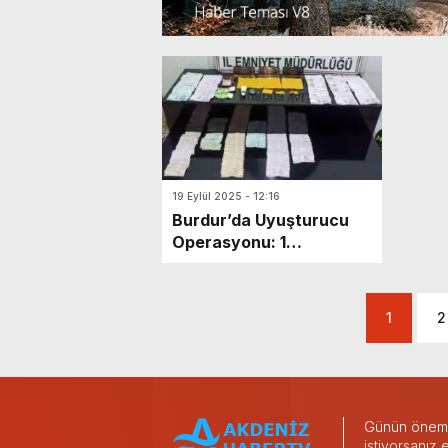
19 Eylül 2025 - 12:16
Burdur’da Uyuşturucu
Operasyonu: 1
Tutuklama
1
2
Günün önemli
istiyorsanız