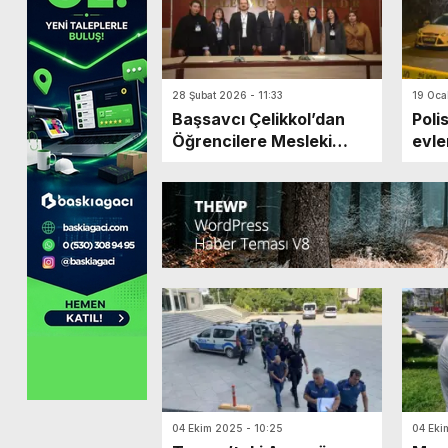
28 Şubat 2026 - 11:33
19 Oca
Başsavcı Çelikkol’dan
Poli
Öğrencilere Mesleki
evle
Tavsiyeler
orta
04 Ekim 2025 - 10:25
04 Eki