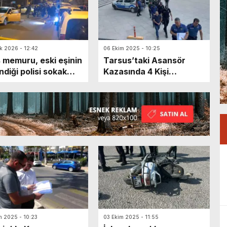
k 2026 - 12:42
06 Ekim 2025 - 10:25
s memuru, eski eşinin
Tarsus’taki Asansör
ndiği polisi sokak
Kazasında 4 Kişi
sında vurdu
Adliyeye Sevk Edildi
m 2025 - 10:23
03 Ekim 2025 - 11:55