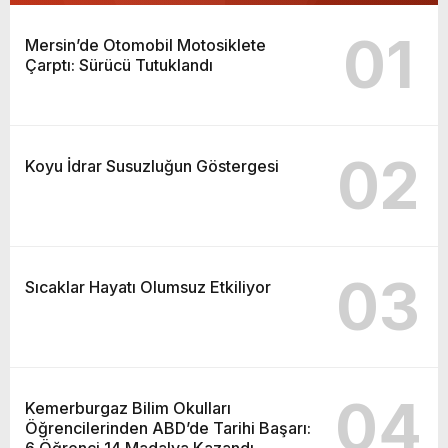
01
Mersin’de Otomobil Motosiklete
Çarptı: Sürücü Tutuklandı
02
Koyu İdrar Susuzluğun Göstergesi
03
Sıcaklar Hayatı Olumsuz Etkiliyor
04
Kemerburgaz Bilim Okulları
Öğrencilerinden ABD’de Tarihi Başarı:
6 Öğrenci 14 Madalya Kazandı