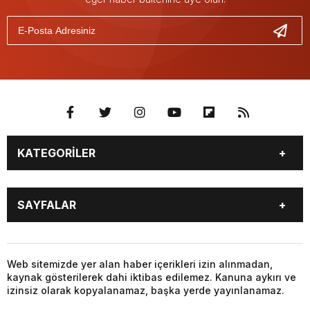
KATEGORİLER
GÜNDEM
SEKTÖR ÖZEL
SAYFALAR
DÜNYA
SİYASET
EKONOMİ
SPOR
GÜNDEM
SEKTÖR ÖZEL
DÜNYA
SİYASET
Web sitemizde yer alan haber içerikleri izin alınmadan,
kaynak gösterilerek dahi iktibas edilemez. Kanuna aykırı ve
EKONOMİ
SPOR
izinsiz olarak kopyalanamaz, başka yerde yayınlanamaz.