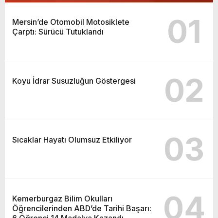
01
Mersin’de Otomobil Motosiklete
Çarptı: Sürücü Tutuklandı
02
Koyu İdrar Susuzluğun Göstergesi
03
Sıcaklar Hayatı Olumsuz Etkiliyor
04
Kemerburgaz Bilim Okulları
Öğrencilerinden ABD’de Tarihi Başarı:
6 Öğrenci 14 Madalya Kazandı