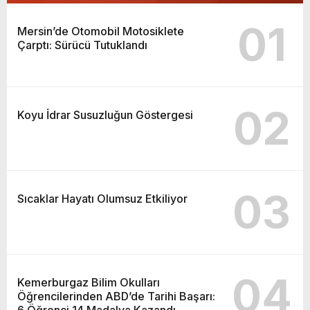
01
Mersin’de Otomobil Motosiklete
Çarptı: Sürücü Tutuklandı
02
Koyu İdrar Susuzluğun Göstergesi
03
Sıcaklar Hayatı Olumsuz Etkiliyor
04
Kemerburgaz Bilim Okulları
Öğrencilerinden ABD’de Tarihi Başarı:
6 Öğrenci 14 Madalya Kazandı