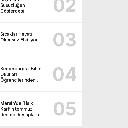
02
Susuzluğun
Göstergesi
03
Sıcaklar Hayatı
Olumsuz Etkiliyor
04
Kemerburgaz Bilim
Okulları
Öğrencilerinden
ABD’de Tarihi Başarı:
6 Öğrenci 14 Madalya
Kazandı
05
Mersin’de ’Halk
Kart’ın temmuz
desteği hesaplara
yatırıldı