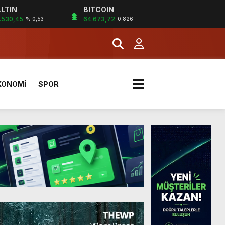
LTIN
BITCOIN
.530,45
64.673,72
% 0,53
0.826
a Kazandı
KONOMİ
SPOR