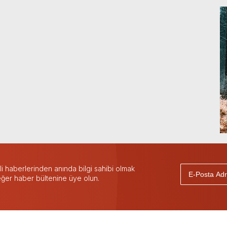
 haberlerinden anında bilgi sahibi olmak
 eğer haber bültenine üye olun.