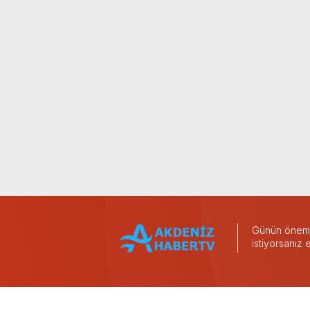
Günün önemli
istiyorsanız