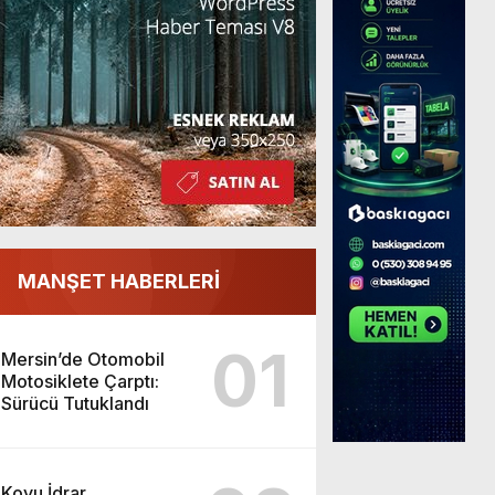
MANŞET HABERLERİ
01
Mersin’de Otomobil
Motosiklete Çarptı:
Sürücü Tutuklandı
Koyu İdrar