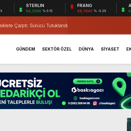
STERLIN
FRANG
A
lma Faciası
64,2066
58,7840
6
05
% 0.15
% -0.29
iklete Çarptı: Sürücü Tutuklandı
östergesi
tkiliyor
rı Öğrencilerinden ABD’de Tarihi Başarı: 6 Öğrenci 14 Madaly
GÜNDEM
SEKTÖR ÖZEL
DÜNYA
SİYASET
E
mmuz desteği hesaplara yatırıldı
 Mezar Bulundu
1 Yaşındaki M.A.D. Yaşadıklarını Anlattı
 İçinde Darp
a’da Gerçekleşti
lma Faciası
iklete Çarptı: Sürücü Tutuklandı