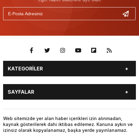
KATEGORİLER
GÜNDEM
SEKTÖR ÖZEL
SAYFALAR
DÜNYA
SİYASET
EKONOMİ
SPOR
GÜNDEM
SEKTÖR ÖZEL
DÜNYA
SİYASET
Web sitemizde yer alan haber içerikleri izin alınmadan,
kaynak gösterilerek dahi iktibas edilemez. Kanuna aykırı ve
EKONOMİ
SPOR
izinsiz olarak kopyalanamaz, başka yerde yayınlanamaz.