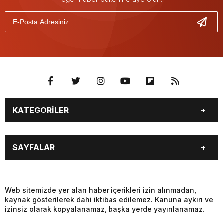
KATEGORİLER
GÜNDEM
SEKTÖR ÖZEL
SAYFALAR
DÜNYA
SİYASET
EKONOMİ
SPOR
GÜNDEM
SEKTÖR ÖZEL
DÜNYA
SİYASET
Web sitemizde yer alan haber içerikleri izin alınmadan,
kaynak gösterilerek dahi iktibas edilemez. Kanuna aykırı ve
EKONOMİ
SPOR
izinsiz olarak kopyalanamaz, başka yerde yayınlanamaz.