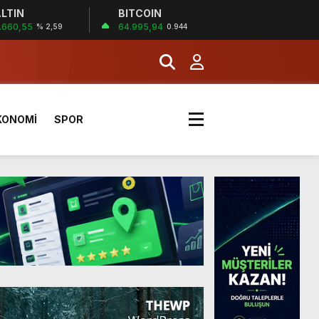
LTIN
BITCOIN
.660,55
64.995,94
% 2,59
0.944
KONOMİ
SPOR
a Kazandı