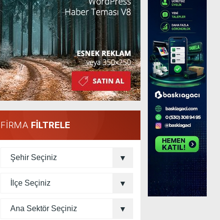
FİRMA
FİLTRELE