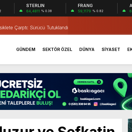
STERLIN
FRANG
A
a’da Gerçekleşti
64,4811
59,1179
6
2
% 0.38
% 0.82
ası Neoscience Olimpiyatları’nda Çifte Gümüş Madalya
iklete Çarptı: Sürücü Tutuklandı
östergesi
tkiliyor
GÜNDEM
SEKTÖR ÖZEL
DÜNYA
SİYASET
E
rı Öğrencilerinden ABD’de Tarihi Başarı: 6 Öğrenci 14 Madaly
mmuz desteği hesaplara yatırıldı
 Mezar Bulundu
1 Yaşındaki M.A.D. Yaşadıklarını Anlattı
 İçinde Darp
a’da Gerçekleşti
ası Neoscience Olimpiyatları’nda Çifte Gümüş Madalya
uzur ve Şefkatin