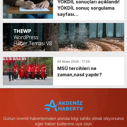
YÖKDİL sonuçları açıklandı!
YÖKDİL sonuç sorgulama
sayfası…
06 Nisan 2024 - 17:08
MSÜ tercihleri ne
zaman,nasıl yapılır?
Günün önemli haberlerinden anında bilgi sahibi olmak istiyorsanız
eğer haber bültenine üye olun.