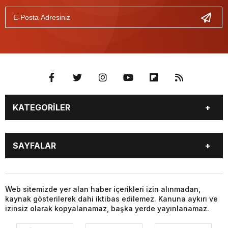
KATEGORİLER
GÜNDEM
SEKTÖR ÖZEL
SAYFALAR
DÜNYA
SİYASET
EKONOMİ
SPOR
GÜNDEM
SEKTÖR ÖZEL
DÜNYA
SİYASET
Web sitemizde yer alan haber içerikleri izin alınmadan,
kaynak gösterilerek dahi iktibas edilemez. Kanuna aykırı ve
EKONOMİ
SPOR
izinsiz olarak kopyalanamaz, başka yerde yayınlanamaz.